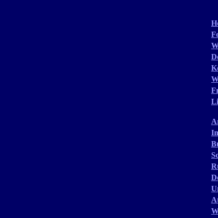
H
F
W
D
K
W
F
Li
A
I
Bu
S
R
D
U
A
W